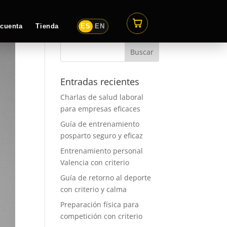
 cuenta
Tienda
ES
EN
Entradas recientes
Charlas de salud laboral
para empresas eficaces
Guía de entrenamiento
posparto seguro y eficaz
Entrenamiento personal
Valencia con criterio
Guía de retorno al deporte
con criterio y calma
Preparación física para
competición con criterio