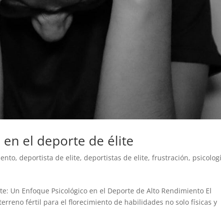
n en el deporte de élite
iento
,
deportista de elite
,
deportistas de elite
,
frustración
,
psicolog
lite: Un Enfoque Psicológico en el Deporte de Alto Rendimiento El
rreno fértil para el florecimiento de habilidades no solo físicas y