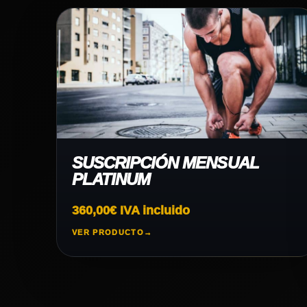
SUSCRIPCIÓN MENSUAL
PLATINUM
360,00
€
IVA incluido
VER PRODUCTO
→