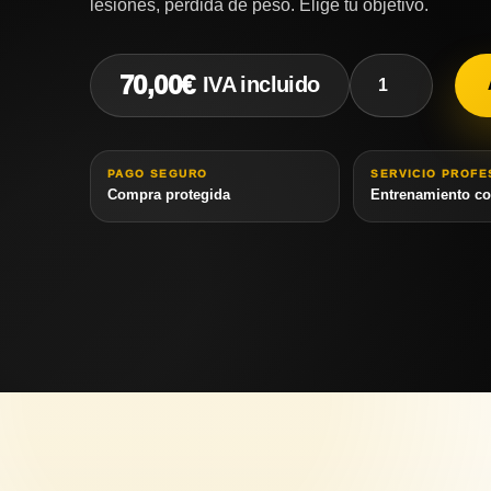
lesiones, pérdida de peso. Elige tu objetivo.
Entrenamiento
70,00
€
IVA incluido
personal
online
sesión
cantidad
PAGO SEGURO
SERVICIO PROFE
Compra protegida
Entrenamiento con