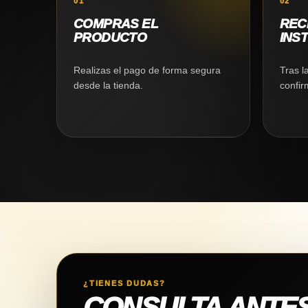
01
02
COMPRAS EL
REC
PRODUCTO
INS
Realizas el pago de forma segura
Tras l
desde la tienda.
confir
¿TIENES DUDAS?
CONSULTA ANTE