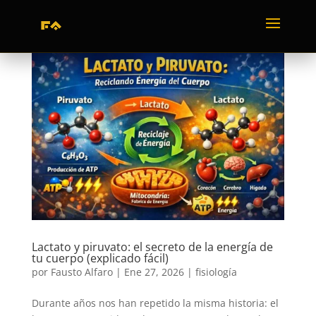
Lactato y piruvato: el secreto de la energía de
tu cuerpo (explicado fácil)
por
Fausto Alfaro
|
Ene 27, 2026
|
fisiología
Durante años nos han repetido la misma historia: el