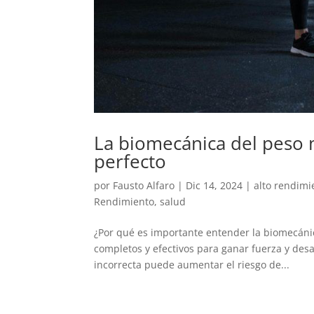
La biomecánica del peso 
perfecto
por
Fausto Alfaro
|
Dic 14, 2024
|
alto rendimi
Rendimiento
,
salud
¿Por qué es importante entender la biomecánic
completos y efectivos para ganar fuerza y desa
incorrecta puede aumentar el riesgo de...