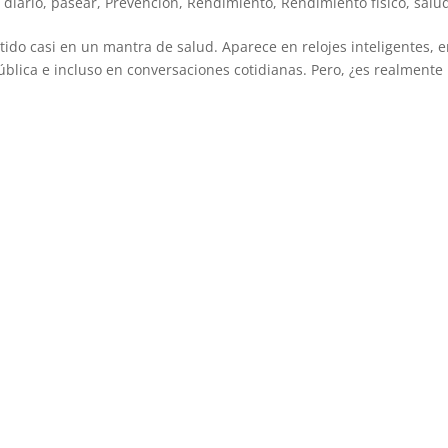
 diario
,
pasear
,
Prevención
,
Rendimiento
,
Rendimiento físico
,
salu
rtido casi en un mantra de salud. Aparece en relojes inteligentes, 
blica e incluso en conversaciones cotidianas. Pero, ¿es realmente