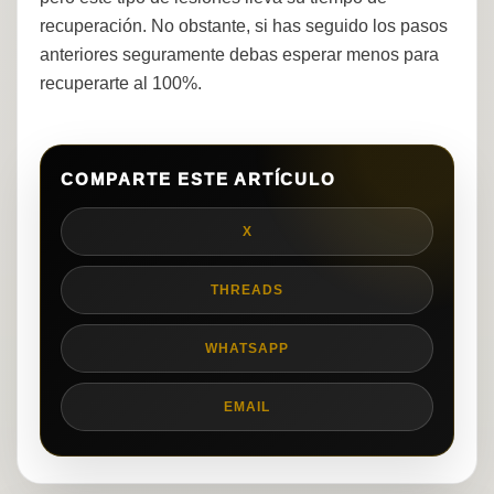
recuperación. No obstante, si has seguido los pasos
anteriores seguramente debas esperar menos para
recuperarte al 100%.
COMPARTE ESTE ARTÍCULO
X
THREADS
WHATSAPP
EMAIL