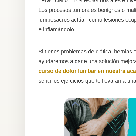
nervio ciático. Los espasmos a este nivel
Los procesos tumorales benignos o mali
lumbosacros actúan como lesiones ocup
e inflamándolo.
Si tienes problemas de ciática, hernias 
ayudaremos a darle una solución mejoran
curso de dolor lumbar en nuestra ac
sencillos ejercicios que te llevarán a u