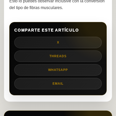
Esto lo puedes observar inclusive con la conversión
del tipo de fibras musculares.
COMPARTE ESTE ARTÍCULO
X
THREADS
WHATSAPP
EMAIL