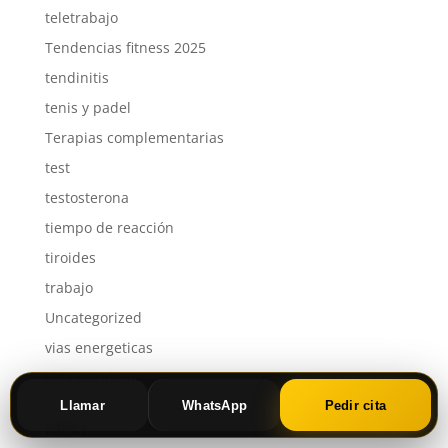
teletrabajo
Tendencias fitness 2025
tendinitis
tenis y padel
Terapias complementarias
test
testosterona
tiempo de reacción
tiroides
trabajo
Uncategorized
vias energeticas
vida saludable
Llamar
WhatsApp
Pedir cita
Meta