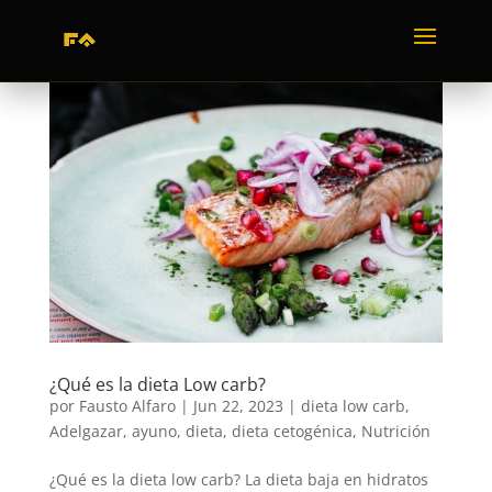
¿Qué es la dieta Low carb?
por
Fausto Alfaro
|
Jun 22, 2023
|
dieta low carb
,
Adelgazar
,
ayuno
,
dieta
,
dieta cetogénica
,
Nutrición
¿Qué es la dieta low carb? La dieta baja en hidratos