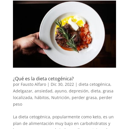
¿Qué es la dieta cetogénica?
por
Fausto Alfaro
|
Dic 30, 2022
|
dieta cetogénica
,
Adelgazar
,
ansiedad
,
ayuno
,
depresión
,
dieta
,
grasa
localizada
,
hábitos
,
Nutrición
,
perder grasa
,
perder
peso
La dieta cetogénica, popularmente como keto, es un
plan de alimentación muy bajo en carbohidratos y