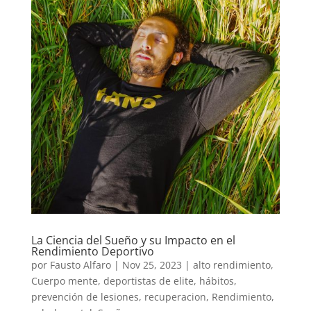
La Ciencia del Sueño y su Impacto en el
Rendimiento Deportivo
por
Fausto Alfaro
|
Nov 25, 2023
|
alto rendimiento
,
Cuerpo mente
,
deportistas de elite
,
hábitos
,
prevención de lesiones
,
recuperacion
,
Rendimiento
,