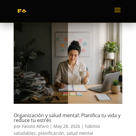
Organización y salud mental: Planifica tu vida y
reduce tu estrés
por
Fausto Alfaro
|
May 28, 2026
|
hábitos
saludables
,
planificación
,
salud mental