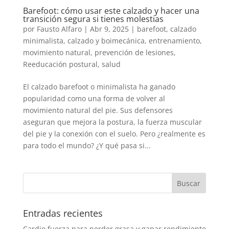
Barefoot: cómo usar este calzado y hacer una
transición segura si tienes molestias
por
Fausto Alfaro
|
Abr 9, 2025
|
barefoot
,
calzado
minimalista
,
calzado y boimecánica
,
entrenamiento
,
movimiento natural
,
prevención de lesiones
,
Reeducación postural
,
salud
El calzado barefoot o minimalista ha ganado
popularidad como una forma de volver al
movimiento natural del pie. Sus defensores
aseguran que mejora la postura, la fuerza muscular
del pie y la conexión con el suelo. Pero ¿realmente es
para todo el mundo? ¿Y qué pasa si...
Entradas recientes
Cardio fuerza para perder grasa y ganar rendimiento