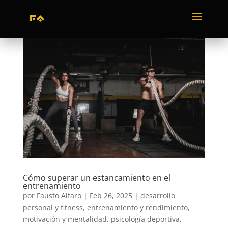
Cómo superar un estancamiento en el
entrenamiento
por
Fausto Alfaro
|
Feb 26, 2025
|
desarrollo
personal y fitness
,
entrenamiento y rendimiento
,
motivación y mentalidad
,
psicología deportiva
,