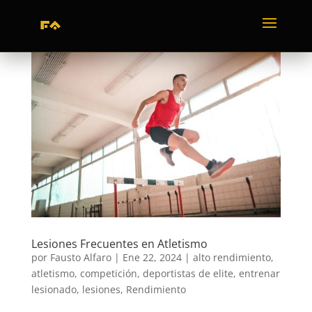
Lesiones Frecuentes en Atletismo
por
Fausto Alfaro
|
Ene 22, 2024
|
alto rendimiento
,
atletismo
,
competición
,
deportistas de elite
,
entrenar
lesionado
,
lesiones
,
Rendimiento