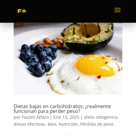
Dietas bajas en carbohidratos: ¿realmente
funcionan para perder peso?
por
Fausto Alfaro
|
Ene 13, 2025
|
dieta cetogénica
,
dietas efectivas
,
keto
,
Nutrición
,
Pérdida de peso