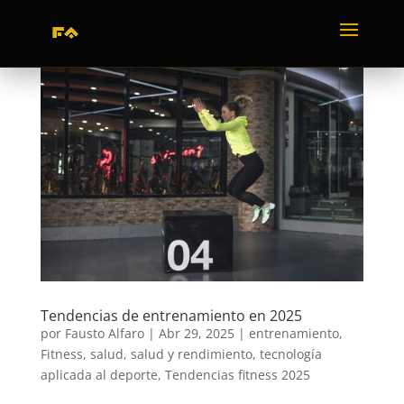
Tendencias de entrenamiento en 2025
por
Fausto Alfaro
|
Abr 29, 2025
|
entrenamiento
,
Fitness
,
salud
,
salud y rendimiento
,
tecnología
aplicada al deporte
,
Tendencias fitness 2025