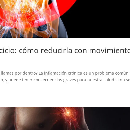
rcicio: cómo reducirla con movimient
n llamas por dentro? La inflamación crónica es un problema común
o, y puede tener consecuencias graves para nuestra salud si no s