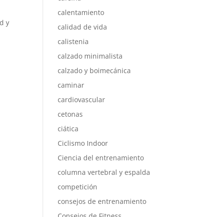
calentamiento
d y
calidad de vida
calistenia
e
calzado minimalista
calzado y boimecánica
caminar
cardiovascular
cetonas
ciática
Ciclismo Indoor
Ciencia del entrenamiento
columna vertebral y espalda
competición
consejos de entrenamiento
Consejos de Fitness