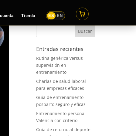
 cuenta
Tienda
ES
EN
Entradas recientes
Rutina genérica versus
supervisión en
entrenamiento
Charlas de salud laboral
para empresas eficaces
Guía de entrenamiento
posparto seguro y eficaz
Entrenamiento personal
Valencia con criterio
Guía de retorno al deporte