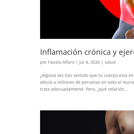
Inflamación crónica y eje
por
Fausto Alfaro
|
Jul 4, 2026
|
salud
¿Alguna vez has sentido que tu cuerpo está e
afecta a millones de personas en todo el mund
trata adecuadamente. Pero, ¿qué relación...